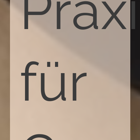
Prax
für